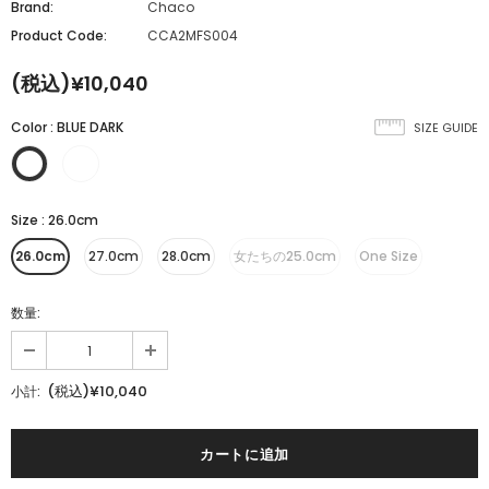
Brand:
Chaco
Product Code:
CCA2MFS004
(税込)¥10,040
Color
:
BLUE DARK
SIZE GUIDE
Size
:
26.0cm
26.0cm
27.0cm
28.0cm
女たちの25.0cm
One Size
数量:
(税込)¥10,040
小計: