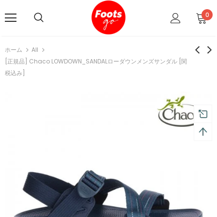
0
ホーム
All
[正規品] Chaco LOWDOWN_SANDALローダウンメンズサンダル [関
税込み]