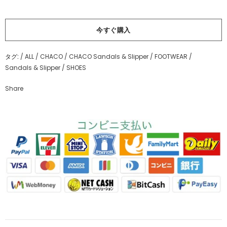
今すぐ購入
タグ:
/
ALL
/
CHACO
/
CHACO Sandals & Slipper
/
FOOTWEAR
/
Sandals & Slipper
/
SHOES
Share