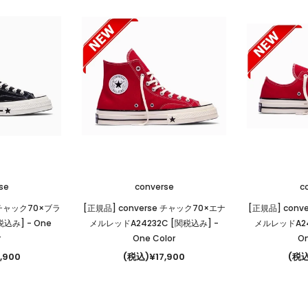
se
converse
c
e チャック70×ブラ
[正規品] converse チャック70×エナ
[正規品] conv
関税込み]
- One
メルレッドA24232C [関税込み]
-
メルレッドA24
r
One Color
On
,900
(税込)¥17,900
(税込