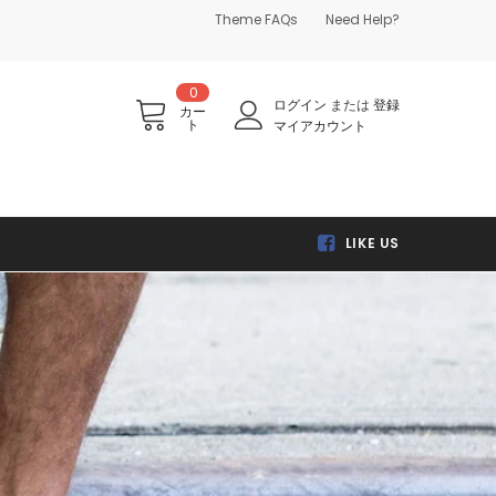
Theme FAQs
Need Help?
0
ログイン
または
登録
カー
ト
マイアカウント
LIKE US