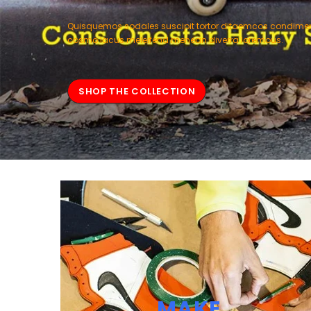
Quisquemos sodales suscipit tortor ditaemcos condim
cosmo lacus meleifend menean diverra loremous.
SHOP THE COLLECTION
MAKE