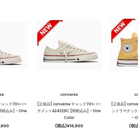
se
converse
c
e チャック70×パー
[正規品] converse チャック70×パー
[正規品] conv
[関税込み]
- One
チメントA24229C [関税込み]
- One
ンドラマチックA
r
Color
- O
,900
(税込)¥16,900
(税込