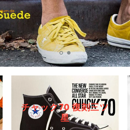
entum de
チャック70 復刻三ツ
星