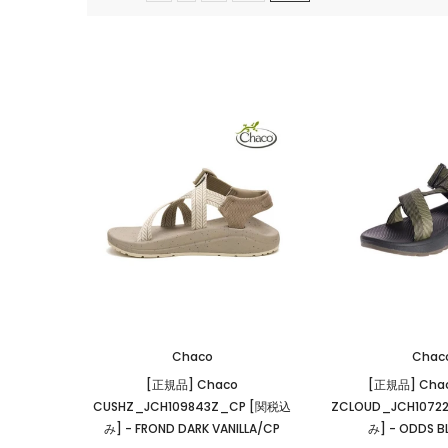
Chaco
Chac
[正規品] Chaco
[正規品] Cha
CUSHZ_JCH109843Z_CP [関税込
ZCLOUD_JCH1072
み]
- FROND DARK VANILLA/CP
み]
- ODDS B