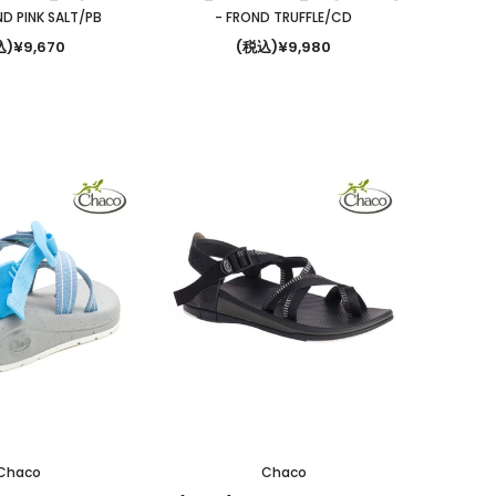
ND PINK SALT/PB
- FROND TRUFFLE/CD
)¥9,670
(税込)¥9,980
Chaco
Chaco