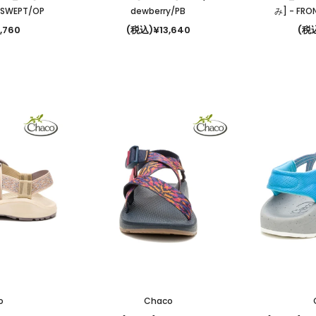
NDSWEPT/OP
dewberry/PB
み]
- FRO
,760
(税込)¥13,640
(税込
o
Chaco