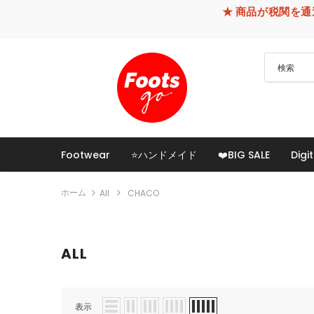
★ 商品が税関を通過できなかった
Footwear
⭐ハンドメイド
❤️BIG SALE
Digit
ホーム
All
CHACO
ALL
表示