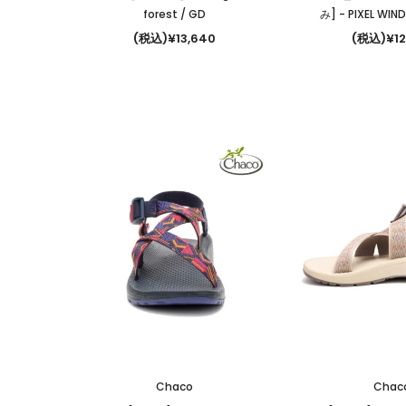
forest / GD
み]
- PIXEL WI
(税込)¥13,640
(税込)¥12
Chaco
Chac