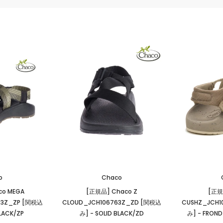
o
Chaco
co MEGA
[正規品] Chaco Z
[正規
23Z_ZP [関税込
CLOUD_JCH106763Z_ZD [関税込
CUSHZ_JCH1
LACK/ZP
み]
- SOLID BLACK/ZD
み]
- FROND