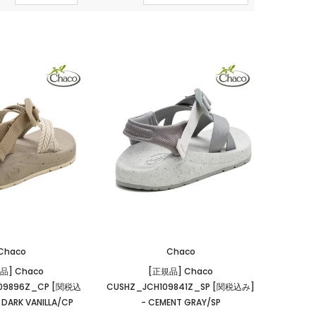
Chaco
Chaco
品] Chaco
[正規品] Chaco
09896Z_CP [関税込
CUSHZ_JCH109841Z_SP [関税込み]
 DARK VANILLA/CP
- CEMENT GRAY/SP