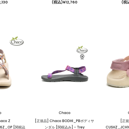
,130
(税込)¥12,760
(税込
o
Chaco
aco Z
[正規品] Chaco BODHI_PBボディサ
[正規
56Z_OP [関税込
ンダル [関税込み]
- Trey
CUSHZ_JCH1