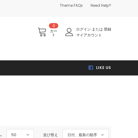
Theme FAQs
Need Help?
0
ログイン
または
登録
カー
ト
マイアカウント
LIKE US
ム
50
並び替え
日付、最新の順序