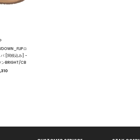
o
WDOWN_FLIPロ
パ [関税込み]
-
BRIGHT/CB
,310