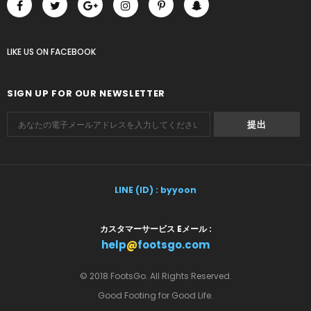
LIKE US
ON
FACEBOOK
SIGN UP FOR OUR NEWSLETTER
LINE (ID) : byyoon
カスタマーサービス Eメール :
help
@
footsgo.com
© 2018 FootsGo. All Rights Reserved.
Good Footing for Good Life.