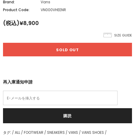
Brand:
Vans
Product Code:
VN000VHEENR
(税込)¥8,900
SIZE GUIDE
再入庫通知申請
タグ:
/
ALL
/
FOOTWEAR
/
SNEAKERS
/
VANS
/
VANS SHOES
/