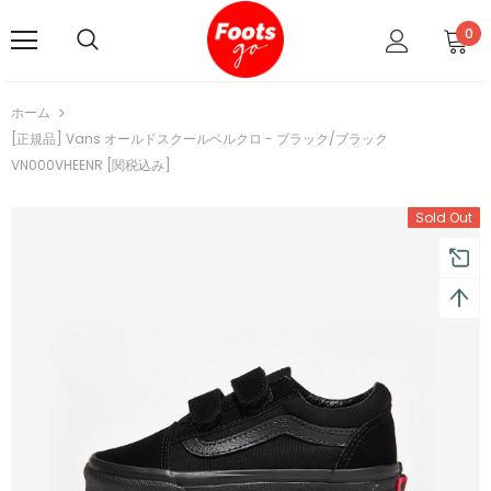
0
ホーム
[正規品] Vans オールドスクールベルクロ - ブラック/ブラック
VN000VHEENR [関税込み]
Sold Out