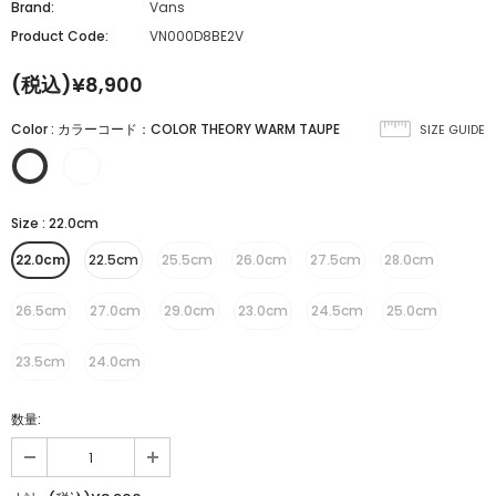
Brand:
Vans
Product Code:
VN000D8BE2V
(税込)¥8,900
Color
:
カラーコード：COLOR THEORY WARM TAUPE
SIZE GUIDE
Size
:
22.0cm
22.0cm
22.5cm
25.5cm
26.0cm
27.5cm
28.0cm
26.5cm
27.0cm
29.0cm
23.0cm
24.5cm
25.0cm
23.5cm
24.0cm
数量: