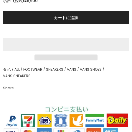
(税込)¥8,900
小計:
タグ:
/
ALL
/
FOOTWEAR
/
SNEAKERS
/
VANS
/
VANS SHOES
/
VANS SNEAKERS
Share