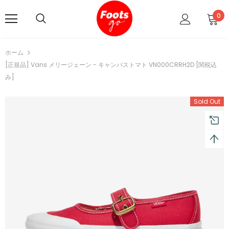
0
ホーム
[正規品] Vans メリージェーン - キャンバストマト VN000CRRH2D [関税込
み]
Sold Out