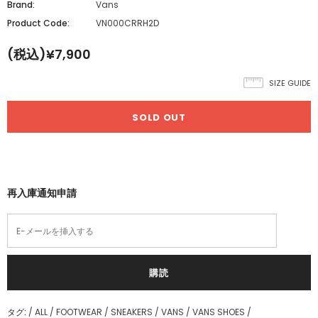
Brand:
Vans
Product Code:
VN000CRRH2D
(税込)¥7,900
SIZE GUIDE
再入庫通知申請
タグ:
/
ALL
/
FOOTWEAR
/
SNEAKERS
/
VANS
/
VANS SHOES
/