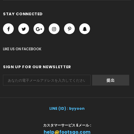
STAY CONNECTED
LIKE US
ON
FACEBOOK
SIGN UP FOR OUR NEWSLETTER
LINE (ID) : byyoon
カスタマーサービス Eメール :
help
@
footsgo.com