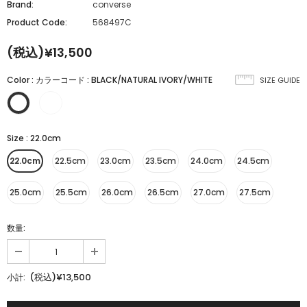
Brand:
converse
Product Code:
568497C
(税込)¥13,500
Color
:
カラーコード : BLACK/NATURAL IVORY/WHITE
SIZE GUIDE
Size
:
22.0cm
22.0cm
22.5cm
23.0cm
23.5cm
24.0cm
24.5cm
25.0cm
25.5cm
26.0cm
26.5cm
27.0cm
27.5cm
数量:
(税込)¥13,500
小計: