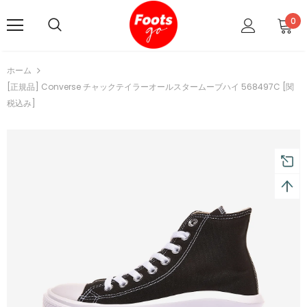
0
ホーム
[正規品] Converse チャックテイラーオールスタームーブハイ 568497C [関
税込み]