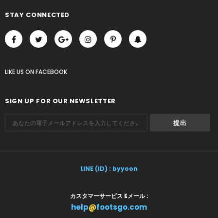
STAY CONNECTED
LIKE US
ON
FACEBOOK
SIGN UP FOR OUR NEWSLETTER
LINE (ID) : byyoon
カスタマーサービス Eメール :
help
@
footsgo.com