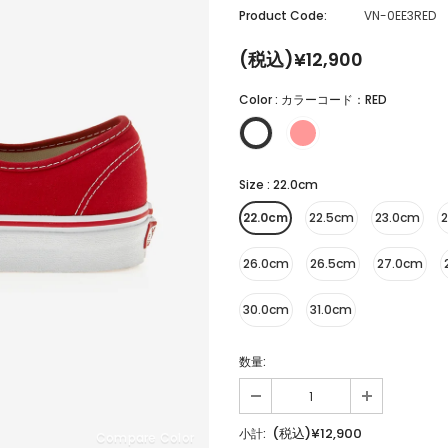
Product Code:
VN-0EE3RED
(税込)¥12,900
Color
:
カラーコード：RED
Size
:
22.0cm
22.0cm
22.5cm
23.0cm
26.0cm
26.5cm
27.0cm
30.0cm
31.0cm
数量:
(税込)¥12,900
小計:
Compare Color