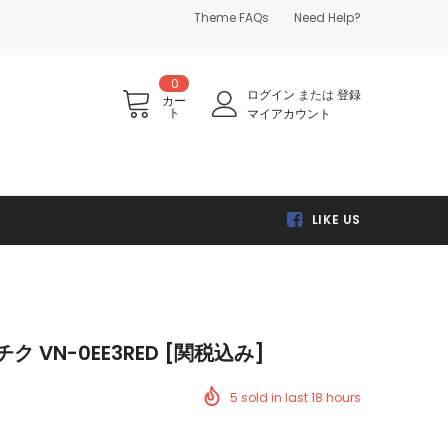
Theme FAQs
Need Help?
0
ログイン
または
登録
カー
ト
マイアカウント
LIKE US
チク VN-0EE3RED [関税込み]
5
sold in last
18
hours