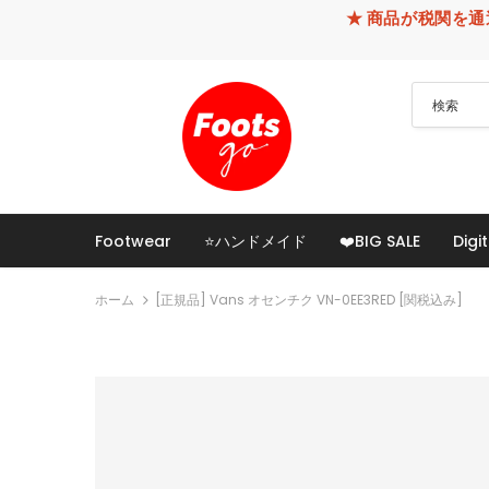
★ 商品が税関を通過できなかった
Footwear
⭐ハンドメイド
❤️BIG SALE
Digit
ホーム
[正規品] Vans オセンチク VN-0EE3RED [関税込み]