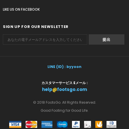
LIKE US
ON
FACEBOOK
SIGN UP FOR OUR NEWSLETTER
LINE (ID) : byyoon
カスタマーサービス Eメール :
help
@
footsgo.com
© 2018 FootsGo. All Rights Reserved.
Good Footing for Good Life.