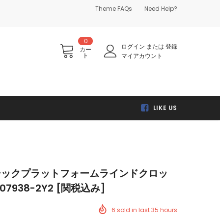
Theme FAQs
Need Help?
0
ログイン
または
登録
カー
ト
マイアカウント
LIKE US
クラシックプラットフォームラインドクロッ
07938-2Y2 [関税込み]
6
sold in last
35
hours