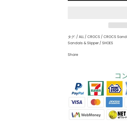
タグ:
/
ALL
/
CROCS
/
CROCS Sand
Sandals & Slipper
/
SHOES
Share