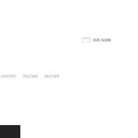
SIZE GUIDE
240/W7
250/W8
260/W9