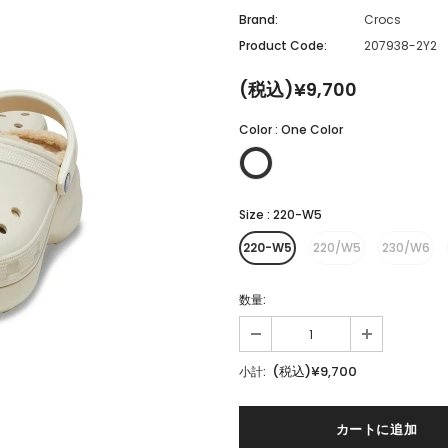
Brand:
Crocs
Product Code:
207938-2Y2
(税込)¥9,700
Color
:
One Color
Size
:
220-W5
220-W5
220/W5
230/W6
数量:
(税込)¥9,700
小計: