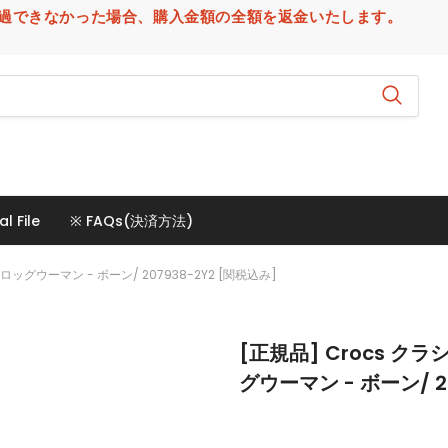
場合、購入金額の全額を返金いたします。
al File
※ FAQs(決済方法)
グウーマン - ボーン/ 207938-2Y2 [関税込み]
[正規品] Crocs 
グウーマン - ボーン/ 2