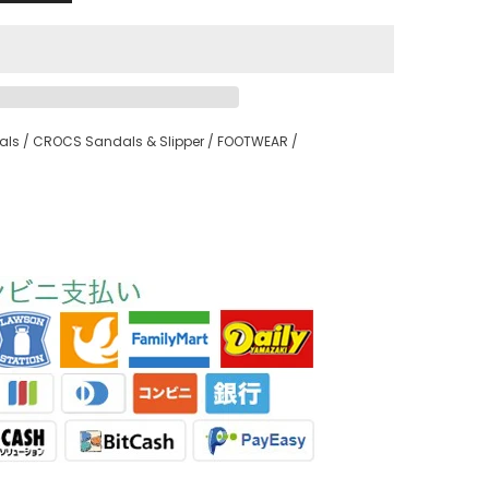
als
/
CROCS Sandals & Slipper
/
FOOTWEAR
/