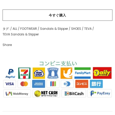
今すぐ購入
タグ:
/
ALL
/
FOOTWEAR
/
Sandals & Slipper
/
SHOES
/
TEVA
/
TEVA Sandals & Slipper
Share