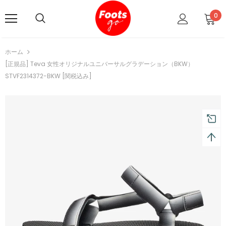
0
ホーム
[正規品] Teva 女性オリジナルユニバーサルグラデーション（BKW）
STVF2314372-BKW [関税込み]