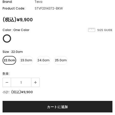
Brand:
Teva
Product Code:
STVF2314372-BKW
(税込)¥9,900
Color
:
One Color
SIZE GUIDE
Size
:
22.0cm
22.0cm
23.0cm
24.0cm
25.0cm
数量:
(税込)¥9,900
小計: