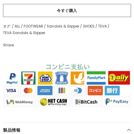
今すぐ購入
タグ:
/
ALL
/
FOOTWEAR
/
Sandals & Slipper
/
SHOES
/
TEVA
/
TEVA Sandals & Slipper
Share
製品情報