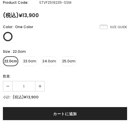
Product Code:
STVF2519235-SSM
(税込)¥13,900
Color
:
One Color
SIZE GUIDE
Size
:
22.0cm
22.0cm
23.0cm
24.0cm
25.0cm
数量:
(税込)¥13,900
小計: