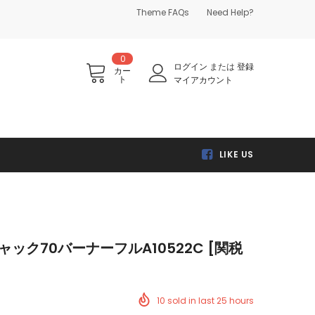
Theme FAQs
Need Help?
0
ログイン
または
登録
カー
ト
マイアカウント
LIKE US
 チャック70バーナーフルA10522C [関税
10
sold in last
25
hours