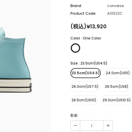
Brand:
converse
Product Code:
A10522C
(税込)¥13,920
Color
:
One Color
Size
:
23.5cm(US4.5)
23.5cm(US4.5)
24.0cm(US5)
26.0cm(US7.5)
26.5cm(US8)
28.5cm(US10)
29.0cm(US10.5)
数量: