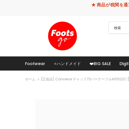
★ 商品が税関を通過できなかった
Footwear
⭐ハンドメイド
❤️BIG SALE
Digit
ホーム
[正規品] Converse チャック70バーナーフルA10522C