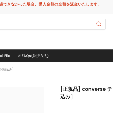
場合、購入金額の全額を返金いたします。
al File
※ FAQs(決済方法)
 [関税込み]
[正規品] converse
込み]