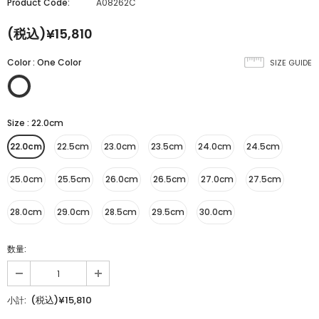
Product Code:
A08262C
(税込)¥15,810
Color
:
One Color
SIZE GUIDE
Size
:
22.0cm
22.0cm
22.5cm
23.0cm
23.5cm
24.0cm
24.5cm
25.0cm
25.5cm
26.0cm
26.5cm
27.0cm
27.5cm
28.0cm
29.0cm
28.5cm
29.5cm
30.0cm
数量:
(税込)¥15,810
小計: