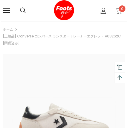
0
ホーム
[正規品] Converse コンバース ランスタートレーナーエグレット A08262C
[関税込み]