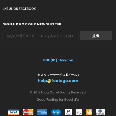
LIKE US
ON
FACEBOOK
SIGN UP FOR OUR NEWSLETTER
LINE (ID) : byyoon
カスタマーサービス Eメール :
help
@
footsgo.com
© 2018 FootsGo. All Rights Reserved.
Good Footing for Good Life.