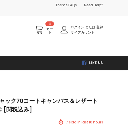
Theme FAQs
Need Help?
0
ログイン
または
登録
カー
ト
マイアカウント
LIKE US
se チャック70コートキャンバス＆レザート
C [関税込み]
7
sold in last
10
hours