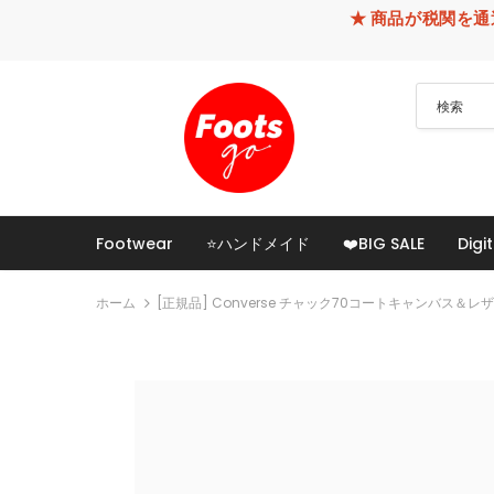
★ 商品が税関を通過できなかった
Footwear
⭐ハンドメイド
❤️BIG SALE
Digit
ホーム
[正規品] Converse チャック70コートキャンバス＆レ