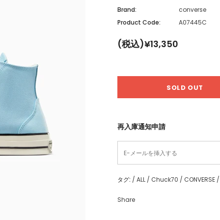
Brand:
converse
Product Code:
A07445C
(税込)¥13,350
再入庫通知申請
タグ:
/
ALL
/
Chuck70
/
CONVERSE
/
Share