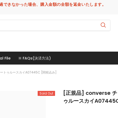
場合、購入金額の全額を返金いたします。
al File
※ FAQs(決済方法)
ザートゥルースカイA07445C [関税込み]
[正規品] conver
Sold Out
ゥルースカイA07445