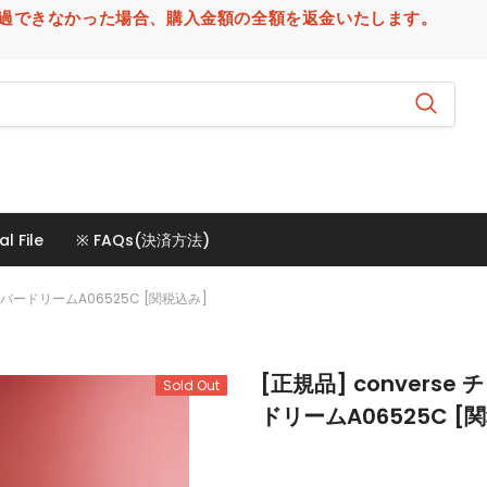
場合、購入金額の全額を返金いたします。
al File
※ FAQs(決済方法)
バードリームA06525C [関税込み]
[正規品] conver
Sold Out
ドリームA06525C [