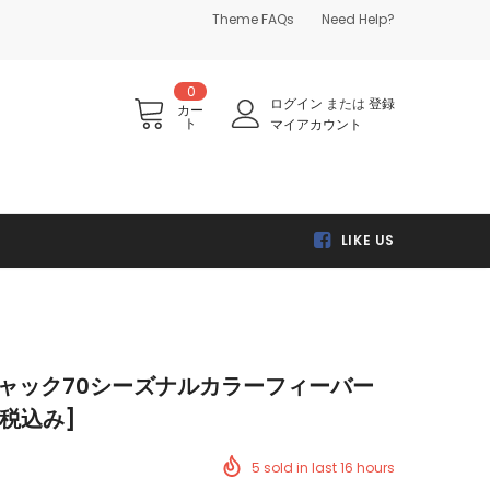
Theme FAQs
Need Help?
0
ログイン
または
登録
カー
ト
マイアカウント
LIKE US
se チャック70シーズナルカラーフィーバー
関税込み]
5
sold in last
16
hours