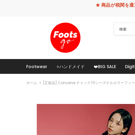
★ 商品が税関を通過できなかった
Footwear
⭐ハンドメイド
❤️BIG SALE
Digit
ホーム
[正規品] Converse チャック70シーズナルカラーフィー