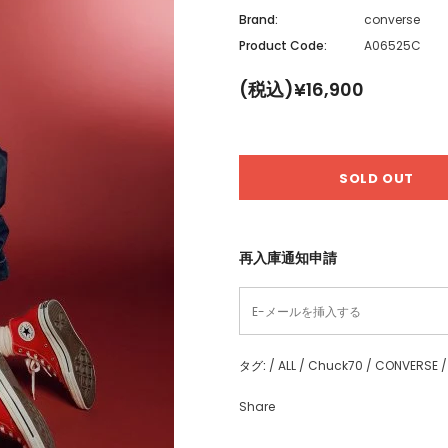
Brand:
converse
Product Code:
A06525C
(税込)¥16,900
再入庫通知申請
タグ:
/
ALL
/
Chuck70
/
CONVERSE
/
Share