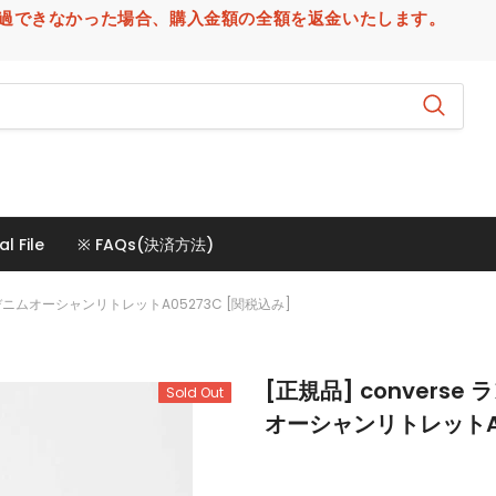
場合、購入金額の全額を返金いたします。
al File
※ FAQs(決済方法)
デニムオーシャンリトレットA05273C [関税込み]
[正規品] conver
Sold Out
オーシャンリトレットA0