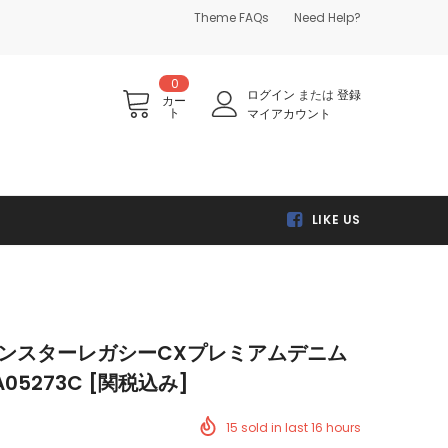
Theme FAQs
Need Help?
0
ログイン
または
登録
カー
ト
マイアカウント
LIKE US
se ランスターレガシーCXプレミアムデニム
5273C [関税込み]
15
sold in last
16
hours