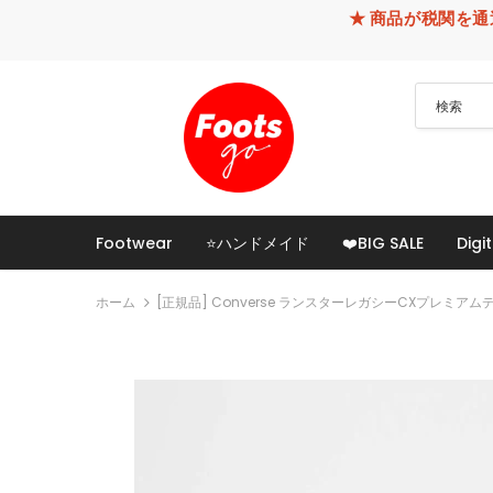
★ 商品が税関を通過できなかった
Footwear
⭐ハンドメイド
❤️BIG SALE
Digit
ホーム
[正規品] Converse ランスターレガシーCXプレミアム