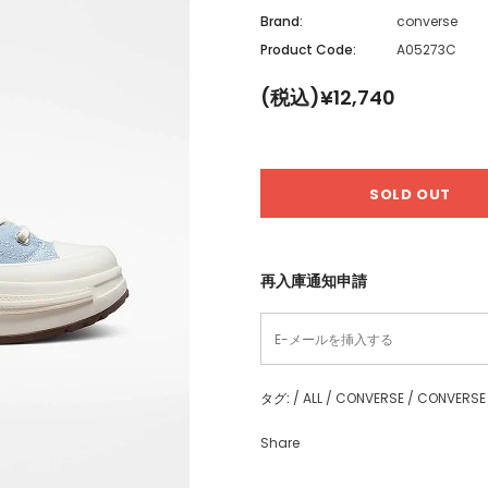
Brand:
converse
Product Code:
A05273C
(税込)¥12,740
再入庫通知申請
タグ:
/
ALL
/
CONVERSE
/
CONVERSE
Share