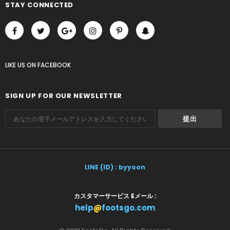
STAY CONNECTED
LIKE US
ON
FACEBOOK
SIGN UP FOR OUR NEWSLETTER
LINE (ID) : byyoon
カスタマーサービス Eメール :
help
@
footsgo.com