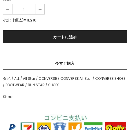
(税込)¥11,210
小計:
今すぐ購入
タグ:
/
ALL
/
All Star
/
CONVERSE
/
CONVERSE All Star
/
CONVERSE SHOES
/
FOOTWEAR
/
RUN STAR
/
SHOES
Share