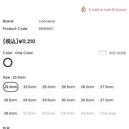
3
sold in last
10
hours
Brand:
converse
Product Code:
M9696C
(税込)¥11,210
Color
:
One Color
SIZE GUIDE
Size
:
23.0cm
23.0cm
23.5cm
25.0cm
25.5cm
26.0cm
27.5cm
28.5cm
29.0cm
29.5cm
30.0cm
26.5cm
27.0cm
28.0cm
22.0cm
22.5cm
24.0cm
24.5cm
One Size
数量: