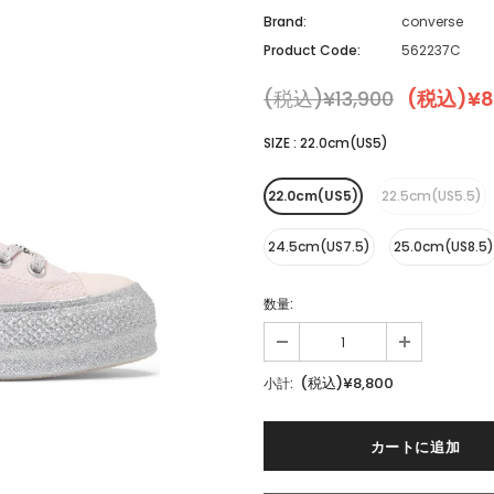
Brand:
converse
Product Code:
562237C
(税込)¥13,900
(税込)¥8
SIZE
:
22.0cm(US5)
22.0cm(US5)
22.5cm(US5.5)
24.5cm(US7.5)
25.0cm(US8.5)
数量:
(税込)¥8,800
小計: