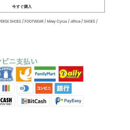
今すぐ購入
ERSE SHOES
/
FOOTWEAR
/
Miley Cyrus
/
office
/
SHOES
/