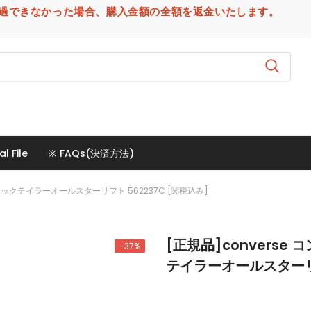
場合、購入金額の全額を返金いたします。
al File
※ FAQs(決済方法)
ャックテイラーオールスターリフト 562237C [関税込み]
[正規品]convers
-37%
テイラーオールスターリフ