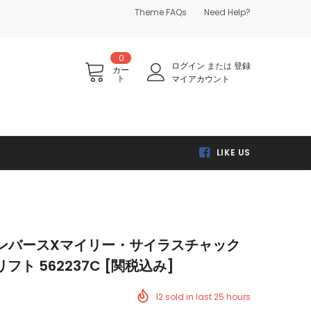
Theme FAQs
Need Help?
0
ログイン
または
登録
カー
ト
マイアカウント
LIKE US
e コンバースXマイリー・サイラスチャック
ト 562237C [関税込み]
12
sold in last
25
hours