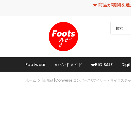
★ 商品が税関を通過できなかった
Footwear
⭐ハンドメイド
❤️BIG SALE
Digit
ホーム
[正規品]converse コンバースXマイリー・サイラスチ