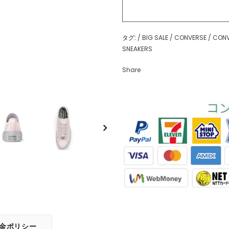
タグ:
/
BIG SALE
/
CONVERSE
/
CONV
SNEAKERS
Share
金ポリシー