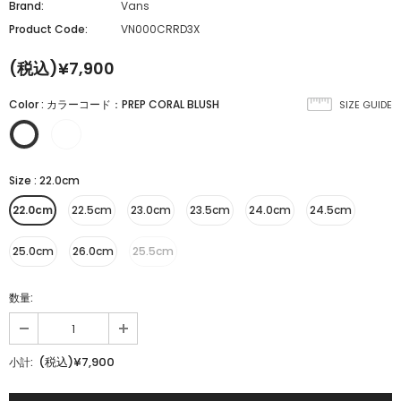
Brand:
Vans
Product Code:
VN000CRRD3X
(税込)¥7,900
Color
:
カラーコード：PREP CORAL BLUSH
SIZE GUIDE
Size
:
22.0cm
22.0cm
22.5cm
23.0cm
23.5cm
24.0cm
24.5cm
25.0cm
26.0cm
25.5cm
数量:
(税込)¥7,900
小計: