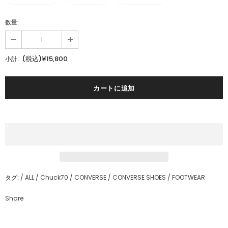
数量:
(税込)¥15,800
小計:
タグ:
/
ALL
/
Chuck70
/
CONVERSE
/
CONVERSE SHOES
/
FOOTWEAR
Share