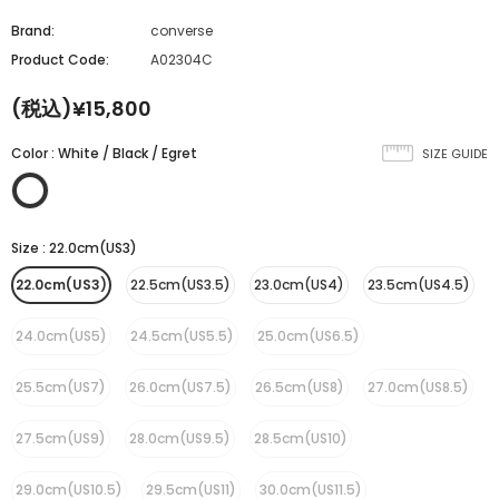
Brand:
converse
Product Code:
A02304C
(税込)¥15,800
Color
:
White / Black / Egret
SIZE GUIDE
Size
:
22.0cm(US3)
22.0cm(US3)
22.5cm(US3.5)
23.0cm(US4)
23.5cm(US4.5)
24.0cm(US5)
24.5cm(US5.5)
25.0cm(US6.5)
25.5cm(US7)
26.0cm(US7.5)
26.5cm(US8)
27.0cm(US8.5)
27.5cm(US9)
28.0cm(US9.5)
28.5cm(US10)
29.0cm(US10.5)
29.5cm(US11)
30.0cm(US11.5)