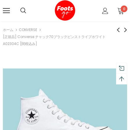
0
ホーム
CONVERSE
[正規品] Converse チャック70ブラックピンストライプホワイト
A02304C [関税込み]