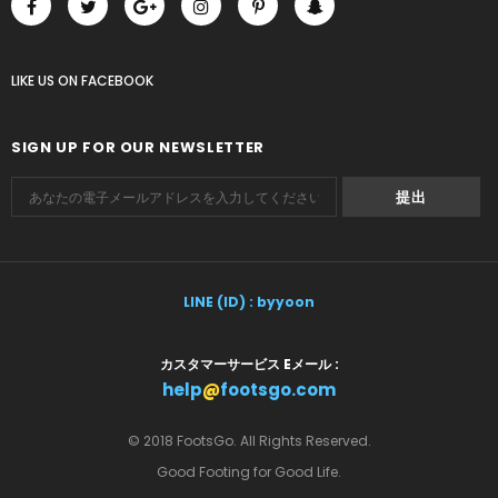
LIKE US
ON
FACEBOOK
SIGN UP FOR OUR NEWSLETTER
LINE (ID) : byyoon
カスタマーサービス Eメール :
help
@
footsgo.com
© 2018 FootsGo. All Rights Reserved.
Good Footing for Good Life.