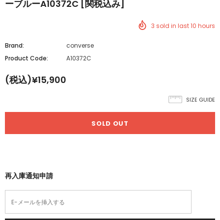
ーブルーA10372C [関税込み]
3
sold in last
10
hours
Brand:
converse
Product Code:
A10372C
(税込)¥15,900
SIZE GUIDE
再入庫通知申請