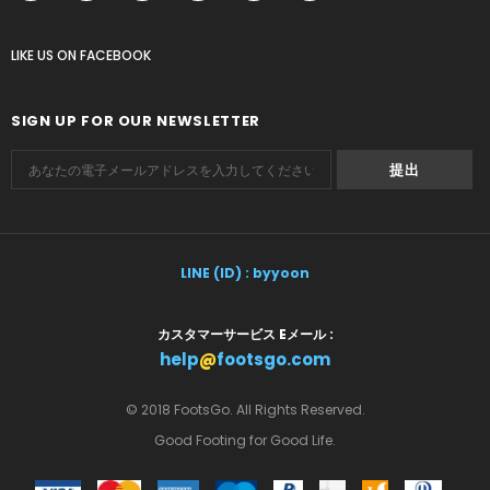
LIKE US
ON
FACEBOOK
SIGN UP FOR OUR NEWSLETTER
LINE (ID) : byyoon
カスタマーサービス Eメール :
help
@
footsgo.com
© 2018 FootsGo. All Rights Reserved.
Good Footing for Good Life.