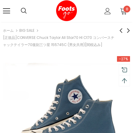
0
ホーム
BIG SALE
[正規品]CONVERSE Chuck Taylor All Star70 HI Ct70 コンバースチ
ャックテイラー70復刻三ツ星 155745C (男女共用)[関税込み]
-27%