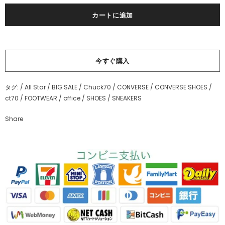
今すぐ購入
タグ:
/
All Star
/
BIG SALE
/
Chuck70
/
CONVERSE
/
CONVERSE SHOES
/
ct70
/
FOOTWEAR
/
office
/
SHOES
/
SNEAKERS
Share