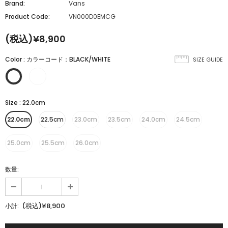
Brand:
Vans
Product Code:
VN000D0EMCG
(税込)¥8,900
Color
:
カラーコード：BLACK/WHITE
SIZE GUIDE
Size
:
22.0cm
22.0cm
22.5cm
23.0cm
23.5cm
24.0cm
24.5cm
25.0cm
25.5cm
26.0cm
数量:
(税込)¥8,900
小計: