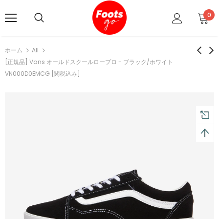
0
ホーム
All
[正規品] Vans オールドスクールロープロ - ブラック/ホワイト
VN000D0EMCG [関税込み]