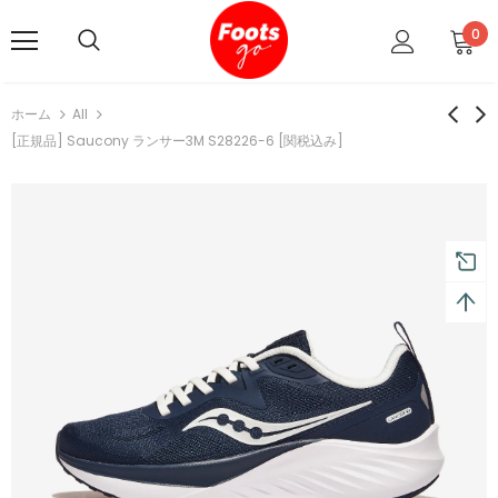
0
ホーム
All
[正規品] Saucony ランサー3M S28226-6 [関税込み]