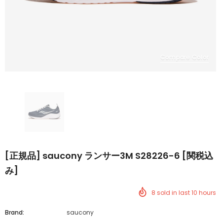
Compare Color
[正規品] saucony ランサー3M S28226-6 [関税込
み]
8
sold in last
10
hours
Brand:
saucony