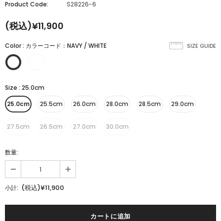
Product Code:
S28226-6
(税込)¥11,900
Color
:
カラーコード：NAVY / WHITE
SIZE GUIDE
Size
:
25.0cm
25.0cm
25.5cm
26.0cm
28.0cm
28.5cm
29.0cm
27.5cm
26.5cm
27.0cm
30.0cm
数量:
(税込)¥11,900
小計: