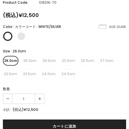
Product Code:
S18216-70
(税込)¥12,500
Color
:
カラーコード : WHITE/SILVER
SIZE GUIDE
Size
:
26.0cm
26.0cm
25.0cm
26.5cm
23.0cm
25.5cm
27.0cm
22.5cm
23.5cm
24.5cm
24.0cm
数量:
(税込)¥12,500
小計: