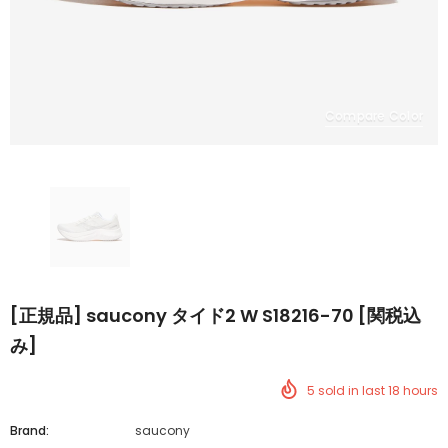
Compare Color
[正規品] saucony タイド2 W S18216-70 [関税込
み]
5
sold in last
18
hours
Brand:
saucony